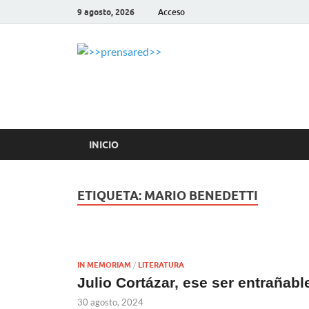
9 agosto, 2026
Acceso
>>prensar
LA AGENCIA DE NOTICIAS DE
INICIO
ETIQUETA:
MARIO BENEDETTI
IN MEMORIAM
/
LITERATURA
Julio Cortázar, ese ser entrañabl
30 agosto, 2024