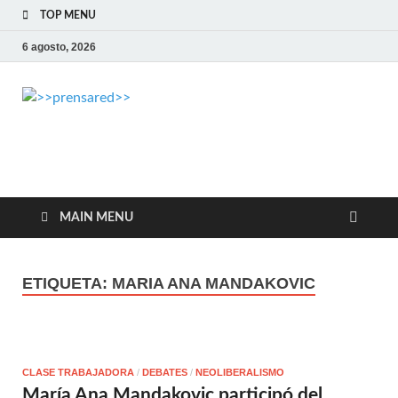
TOP MENU
6 agosto, 2026
>>prensared>>
LA AGENCIA DE NOTICIAS DEL CISPREN
MAIN MENU
ETIQUETA:
MARIA ANA MANDAKOVIC
CLASE TRABAJADORA
/
DEBATES
/
NEOLIBERALISMO
María Ana Mandakovic participó del