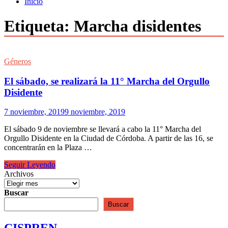
Inicio
Etiqueta:
Marcha disidentes
Géneros
El sábado, se realizará la 11° Marcha del Orgullo
Disidente
7 noviembre, 2019
9 noviembre, 2019
El sábado 9 de noviembre se llevará a cabo la 11° Marcha del
Orgullo Disidente en la Ciudad de Córdoba. A partir de las 16, se
concentrarán en la Plaza …
El
Seguir Leyendo
sábado,
Archivos
se
realizará
Buscar
la
Buscar
11°
Marcha