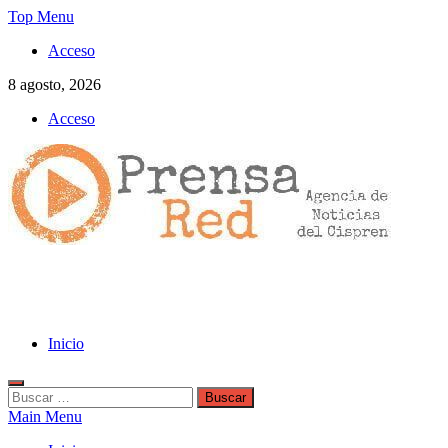
Skip
Top Menu
to
Acceso
content
8 agosto, 2026
Acceso
>>prensared>>
LA AGENCIA DE NOTICIAS DEL CISPREN
Inicio
Buscar:
Main Menu