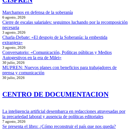
CISPREN
del
Orgullo
Disidente
Marchamos en defensa de la soberanía
6 agosto, 2026
Cierre de escalas salariales: seguimos luchando por la recomposición
necesaria
3 agosto, 2026
Charla-Debate: «El despojo de la Soberanía: la embestida
extranjera»
3 agosto, 2026
Conversatorio: «Comunicación, Políticas públicas y Medios
Autogestivos en la era de Milei»
30 julio, 2026
MUPREN: Nuevos planes con beneficios para trabajadores de
prensa y comunicación
30 julio, 2026
CENTRO DE DOCUMENTACION
La inteligencia artificial desembarca en redacciones atravesadas por
la precariedad laboral y ausencia de políticas editoriales
7 agosto, 2026
Se presenta el libro: ¿Cómo reconstruir el país que nos queda?