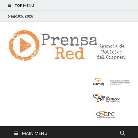
TOP MENU
6 agosto, 2026
>
LA
AG
DE
NOT
DE
CIS
MAIN MENU