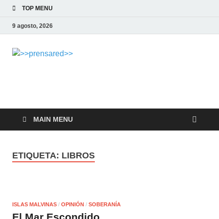
TOP MENU
9 agosto, 2026
>>prensared>>
LA AGENCIA DE NOTICIAS DEL CISPREN
MAIN MENU
ETIQUETA:
LIBROS
ISLAS MALVINAS
/
OPINIÓN
/
SOBERANÍA
El Mar Escondido