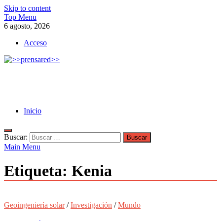
Skip to content
Top Menu
6 agosto, 2026
Acceso
>>prensared>>
LA AGENCIA DE NOTICIAS DEL CISPREN
Inicio
Buscar:
Main Menu
Etiqueta:
Kenia
Geoingeniería solar
/
Investigación
/
Mundo