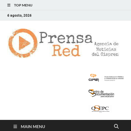
TOP MENU
6 agosto, 2026
>
LA
AG
DE
NOT
DE
CIS
MAIN MENU