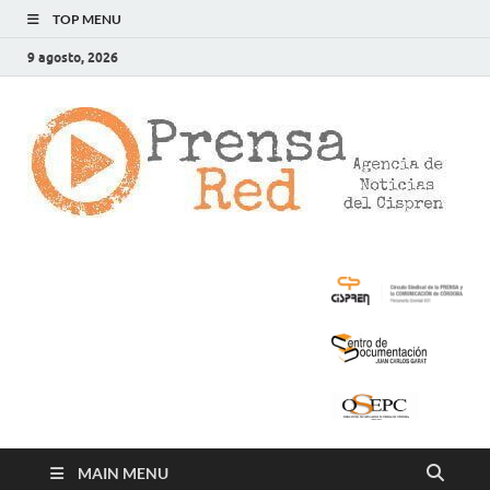
TOP MENU
9 agosto, 2026
>
LA
AG
DE
NOT
DE
CIS
MAIN MENU