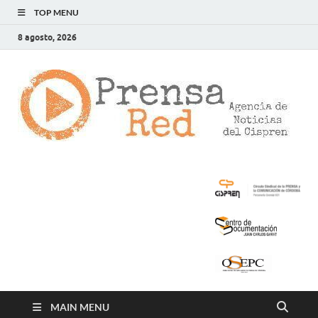
TOP MENU
8 agosto, 2026
>
LA
AG
DE
NOT
DE
CIS
MAIN MENU