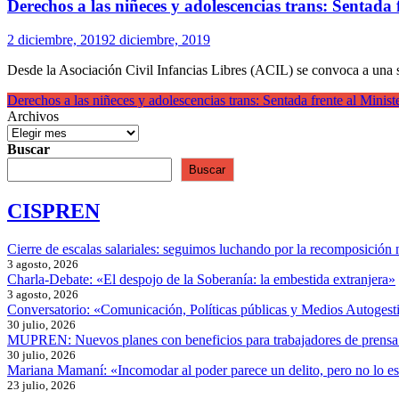
Derechos a las niñeces y adolescencias trans: Sentada 
2 diciembre, 2019
2 diciembre, 2019
Desde la Asociación Civil Infancias Libres (ACIL) se convoca a una s
Derechos a las niñeces y adolescencias trans: Sentada frente al Minis
Archivos
Buscar
Buscar
CISPREN
Cierre de escalas salariales: seguimos luchando por la recomposición 
3 agosto, 2026
Charla-Debate: «El despojo de la Soberanía: la embestida extranjera»
3 agosto, 2026
Conversatorio: «Comunicación, Políticas públicas y Medios Autogesti
30 julio, 2026
MUPREN: Nuevos planes con beneficios para trabajadores de prensa
30 julio, 2026
Mariana Mamaní: «Incomodar al poder parece un delito, pero no lo e
23 julio, 2026