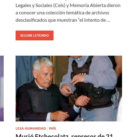
Legales y Sociales (Cels) y Memoria Abierta dieron
a conocer una colección temática de archivos
desclasificados que muestran “el intento de …
SEGUIR LEYENDO
LESA HUMANIDAD
/
PAÍS
Murió Etchecolatz, represor de 21