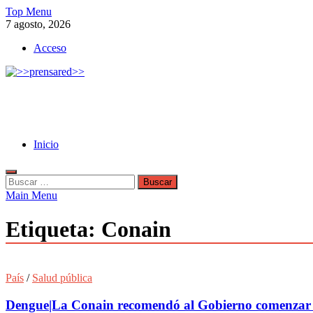
Skip
Top Menu
to
7 agosto, 2026
content
Acceso
>>prensared>>
LA AGENCIA DE NOTICIAS DEL CISPREN
Inicio
Buscar:
Main Menu
Etiqueta:
Conain
País
/
Salud pública
Dengue|La Conain recomendó al Gobierno comenzar u