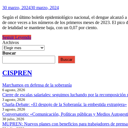
30 marzo, 2024
30 marzo, 2024
Según el último boletín epidemiológico nacional, el dengue alcanzó a
de once veces a los números de los primeros meses de 2023. El pico de 
de letalidad se mantiene baja, con un 0,07 por ciento.
Dengue|La
Seguir Leyendo
Conain
Archivos
recomendó
al
Buscar
Gobierno
Buscar
comenzar
una
CISPREN
implementación
focalizada
de
Marchamos en defensa de la soberanía
la
6 agosto, 2026
vacuna
Cierre de escalas salariales: seguimos luchando por la recomposición 
3 agosto, 2026
Charla-Debate: «El despojo de la Soberanía: la embestida extranjera»
3 agosto, 2026
Conversatorio: «Comunicación, Políticas públicas y Medios Autogesti
30 julio, 2026
MUPREN: Nuevos planes con beneficios para trabajadores de prensa