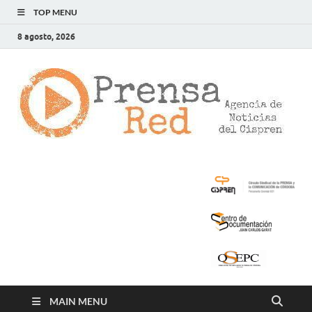
TOP MENU
8 agosto, 2026
>
LA
AG
DE
NOT
DE
CIS
MAIN MENU