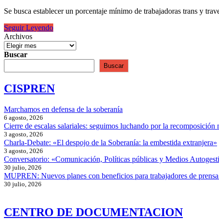
Convenio
de
Se busca establecer un porcentaje mínimo de trabajadoras trans y tra
la
OIT
Comenzó
Seguir Leyendo
contra
a
Archivos
el
debatirse
acoso
en
Buscar
laboral
Diputados
Buscar
la
Ley
CISPREN
de
cupo
laboral
Marchamos en defensa de la soberanía
trans
6 agosto, 2026
Cierre de escalas salariales: seguimos luchando por la recomposición 
3 agosto, 2026
Charla-Debate: «El despojo de la Soberanía: la embestida extranjera»
3 agosto, 2026
Conversatorio: «Comunicación, Políticas públicas y Medios Autogesti
30 julio, 2026
MUPREN: Nuevos planes con beneficios para trabajadores de prensa
30 julio, 2026
CENTRO DE DOCUMENTACION