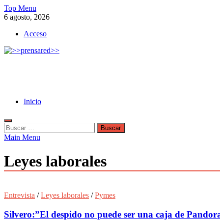
Skip
Top Menu
to
6 agosto, 2026
content
Acceso
>>prensared>>
LA AGENCIA DE NOTICIAS DEL CISPREN
Inicio
Buscar:
Main Menu
Leyes laborales
Entrevista
/
Leyes laborales
/
Pymes
Silvero:”El despido no puede ser una caja de Pandor