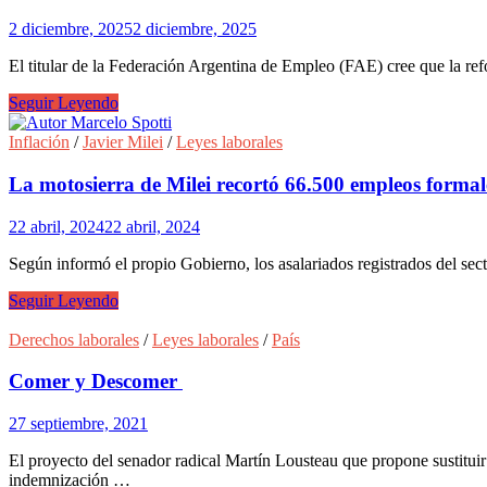
2 diciembre, 2025
2 diciembre, 2025
El titular de la Federación Argentina de Empleo (FAE) cree que la ref
Silvero:”El
Seguir Leyendo
despido
no
Inflación
/
Javier Milei
/
Leyes laborales
puede
ser
La motosierra de Milei recortó 66.500 empleos forma
una
caja
22 abril, 2024
22 abril, 2024
de
Pandora
Según informó el propio Gobierno, los asalariados registrados del s
que
funda
La
Seguir Leyendo
una
motosierra
pyme
de
Derechos laborales
/
Leyes laborales
/
País
de
Milei
un
recortó
Comer y Descomer
día
66.500
para
empleos
27 septiembre, 2021
el
formales
otro”
en
El proyecto del senador radical Martín Lousteau que propone sustitu
un
indemnización …