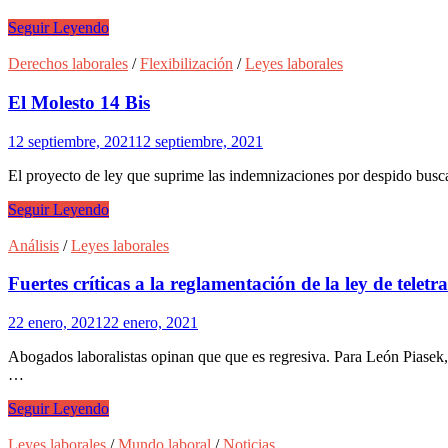
mes
Comer
Seguir Leyendo
y
Descomer
Derechos laborales
/
Flexibilización
/
Leyes laborales
El Molesto 14 Bis
12 septiembre, 2021
12 septiembre, 2021
El proyecto de ley que suprime las indemnizaciones por despido busca
El
Seguir Leyendo
Molesto
14
Análisis
/
Leyes laborales
Bis
Fuertes críticas a la reglamentación de la ley de teletr
22 enero, 2021
22 enero, 2021
Abogados laboralistas opinan que que es regresiva. Para León Piasek,
…
Fuertes
Seguir Leyendo
críticas
a
Leyes laborales
/
Mundo laboral
/
Noticias