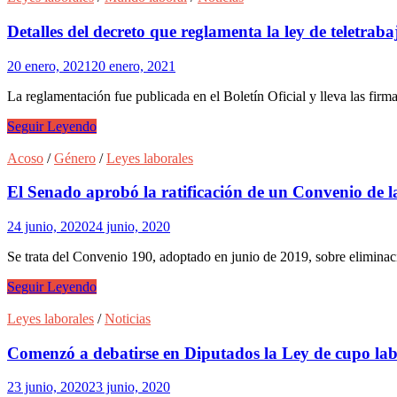
la
reglamentación
Detalles del decreto que reglamenta la ley de teletraba
de
la
20 enero, 2021
20 enero, 2021
ley
de
La reglamentación fue publicada en el Boletín Oficial y lleva las fir
teletrabajo
Detalles
Seguir Leyendo
del
decreto
Acoso
/
Género
/
Leyes laborales
que
reglamenta
El Senado aprobó la ratificación de un Convenio de l
la
ley
24 junio, 2020
24 junio, 2020
de
teletrabajo
Se trata del Convenio 190, adoptado en junio de 2019, sobre elimina
El
Seguir Leyendo
Senado
aprobó
Leyes laborales
/
Noticias
la
ratificación
Comenzó a debatirse en Diputados la Ley de cupo lab
de
un
23 junio, 2020
23 junio, 2020